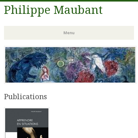
Philippe Maubant
Menu
Aller
au
contenu
principal
Publications